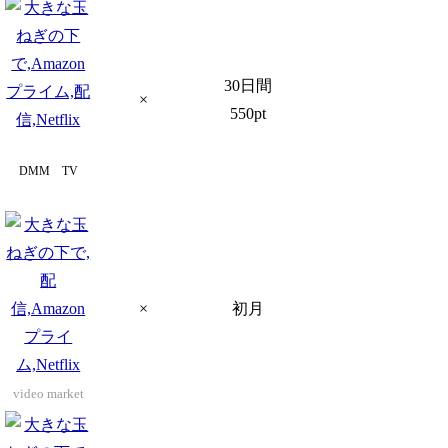
30日間
×
550pt
DMM TV
×
初月
video market