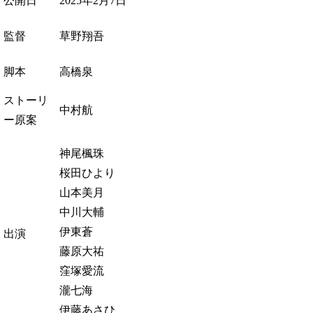
公開日
2025年2月7日
監督
草野翔吾
脚本
高橋泉
ストーリ
中村航
ー原案
神尾楓珠
桜田ひより
山本美月
中川大輔
伊東蒼
出演
藤原大祐
窪塚愛流
瀧七海
伊藤あさひ