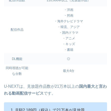
配信作品数
210,000本以上（見放題作品）
・洋画
・邦画
・海外テレビドラマ
・韓流、アジア
配信作品
・国内ドラマ
・アニメ
・キッズ
・書籍
DL機能
◎
同時視聴が可能
最大4台
な台数
U-NEXTは、見放題作品数が21万本以上の
国内最大と言わ
れる動画配信サービス
です。
月額2,189円（税込）で21万本が見放題