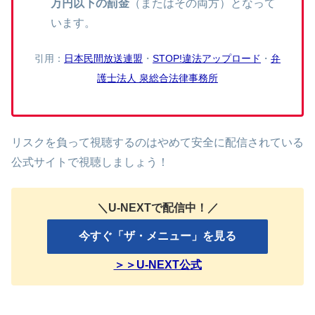
万円以下の罰金
（またはその両方）となって
います。
引用：
日本民間放送連盟
・
STOP!違法アップロード
・
弁
護士法人 泉総合法律事務所
リスクを負って視聴するのはやめて安全に配信されている
公式サイトで視聴しましょう！
＼U-NEXTで配信中！／
今すぐ「ザ・メニュー」を見る
＞＞U-NEXT公式