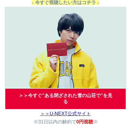
↓ 今すぐ視聴したい方はコチラ ↓
＞＞今すぐ”ある閉ざされた雪の山荘で”を見
る
＞＞U-NEXT公式サイト
※31日以内の解約で
0円視聴
※