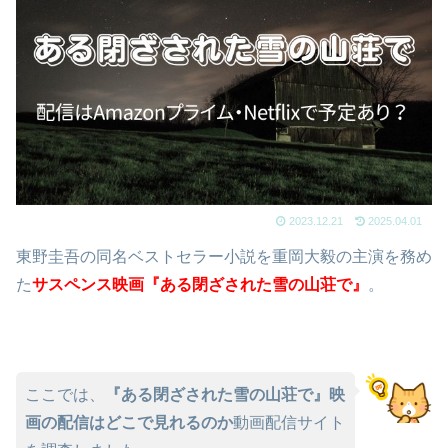
2023.12.21
2025.04.01
東野圭吾の同名ベストセラー小説を重岡大毅の主演を務め
た
サスペンス映画『ある閉ざされた雪の山荘で』
。
ここでは、
『ある閉ざされた雪の山荘で』映
画の配信はどこで見れるのか
動画配信サイト