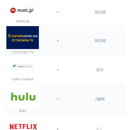
×
30日間
music.jp
×
30日間
TSUTAYA TV
×
初月
video market
×
2週間
hulu
×
なし