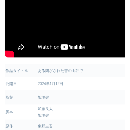
作品タイトル
ある閉ざされた雪の山荘で
公開日
2024年1月12日
監督
飯塚健
加藤良太
脚本
飯塚健
原作
東野圭吾