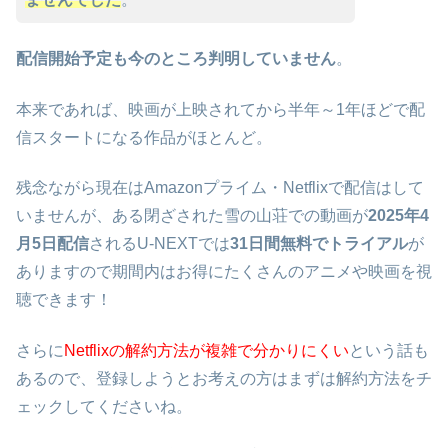
配信開始予定も今のところ判明していません
。
本来であれば、映画が上映されてから半年～1年ほどで配
信スタートになる作品がほとんど。
残念ながら現在はAmazonプライム・Netflixで配信はして
いませんが、ある閉ざされた雪の山荘での動画が
2025年4
月5日配信
されるU-NEXTでは
31日間無料でトライアル
が
ありますので期間内はお得にたくさんのアニメや映画を視
聴できます！
さらに
Netflixの解約方法が複雑で分かりにくい
という話も
あるので、登録しようとお考えの方はまずは解約方法をチ
ェックしてくださいね。