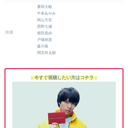
重岡大毅
中条あやみ
岡山天音
西野七瀬
出演
堀田真由
戸塚純貴
森川葵
間宮祥太朗
↓ 今すぐ視聴したい方はコチラ ↓