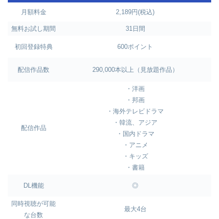
月額料金
2,189円(税込)
無料お試し期間
31日間
初回登録特典
600ポイント
配信作品数
290,000本以上（見放題作品）
・洋画
・邦画
・海外テレビドラマ
・韓流、アジア
配信作品
・国内ドラマ
・アニメ
・キッズ
・書籍
DL機能
◎
同時視聴が可能
最大4台
な台数