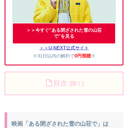
＞＞今すぐ”ある閉ざされた雪の山荘
で”を見る
＞＞U-NEXT公式サイト
※31日以内の解約で
0円視聴
※
目次
映画「ある閉ざされた雪の山荘で」は