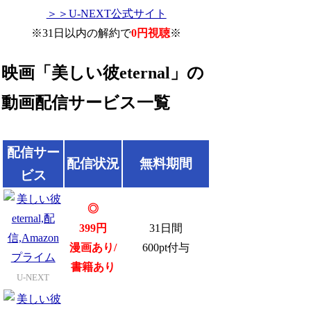
＞＞U-NEXT公式サイト
※31日以内の解約で
0円視聴
※
映画「美しい彼eternal」の
動画配信サービス一覧
配信サー
配信状況
無料期間
ビス
◎
399円
31日間
漫画あり/
600pt付与
書籍あり
U-NEXT