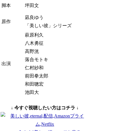
脚本
坪田文
凪良ゆう
原作
「美しい彼」シリーズ
萩原利久
八木勇征
高野洸
落合モトキ
出演
仁村紗和
前田拳太郎
和田聰宏
池田大
↓ 今すぐ視聴したい方はコチラ ↓