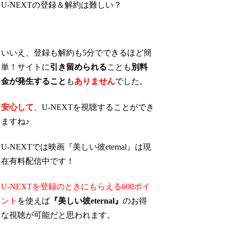
U-NEXTの登録＆解約は難しい？
いいえ、登録も解約も5分でできるほど簡
単！サイトに
引き留められる
ことも
別料
金が発生すること
も
ありません
でした。
安心して
、U-NEXTを視聴することができ
ますね♪
U-NEXTでは映画『美しい彼eternal』は現
在有料配信中です！
U-NEXTを登録のときにもらえる600ポイ
ント
を使えば
『美しい彼eternal』
のお得
な視聴が可能
だと思われます。