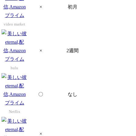
×
初月
video market
×
2週間
hulu
〇
なし
Netflix
×