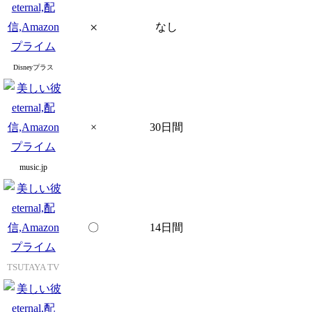
×
なし
Disneyプラス
×
30日間
music.jp
〇
14日間
TSUTAYA TV