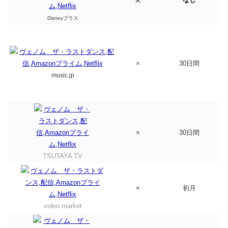
×
Disneyプラス
×
30日間
music.jp
×
30日間
TSUTAYA TV
×
初月
video market