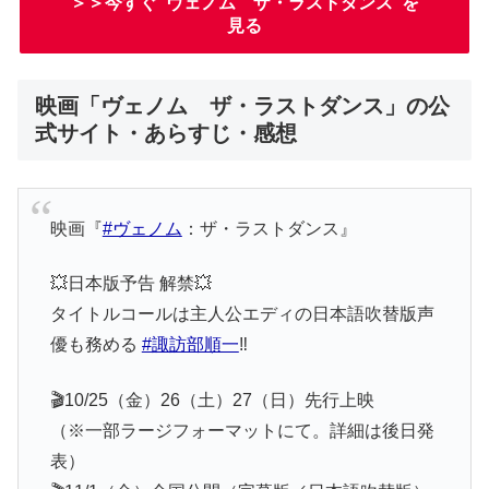
＞＞今すぐ”ヴェノム ザ・ラストダンス”を
見る
映画「ヴェノム ザ・ラストダンス」の公
式サイト・あらすじ・感想
映画『
#ヴェノム
：ザ・ラストダンス』
💥日本版予告 解禁💥
タイトルコールは主人公エディの日本語吹替版声
優も務める
#諏訪部順一
‼️
🎬10/25（金）26（土）27（日）先行上映
（※一部ラージフォーマットにて。詳細は後日発
表）