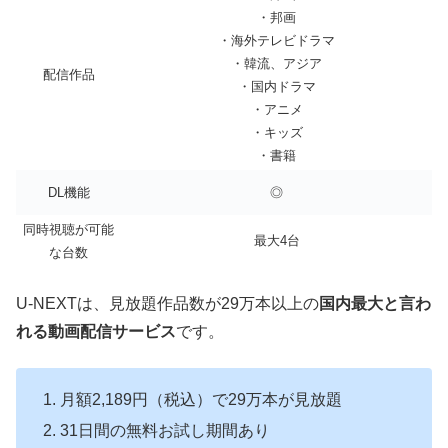
・邦画
・海外テレビドラマ
・韓流、アジア
配信作品
・国内ドラマ
・アニメ
・キッズ
・書籍
DL機能
◎
同時視聴が可能
最大4台
な台数
U-NEXTは、見放題作品数が29万本以上の
国内最大と言わ
れる動画配信サービス
です。
月額2,189円（税込）で29万本が見放題
31日間の無料お試し期間あり