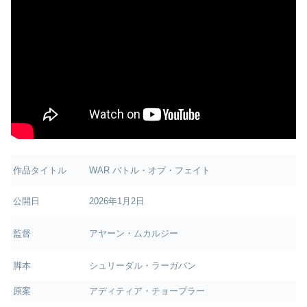
作品タイトル
WAR バトル・オブ・フェイト
公開日
2026年1月2日
監督
アヤーン・ムカルジー
脚本
シュリーダル・ラーガバン
原案
アディティア・チョープラー