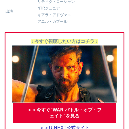
リティク・ローシャン
NTRジュニア
出演
キアラ・アドヴァニ
アニル・カプール
↓ 今すぐ視聴したい方はコチラ ↓
＞＞今すぐ”WAR バトル・オブ・フ
ェイト”を見る
＞＞U-NEXT公式サイト