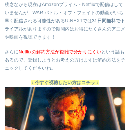
残念ながら現在はAmazonプライム・Netflixで配信はして
いませんが、WAR バトル・オブ・フェイトの動画がいち
早く配信される可能性があるU-NEXTでは
31日間無料でト
ライアル
がありますので期間内はお得にたくさんのアニメ
や映画を視聴できます！
さらに
Netflixの解約方法が複雑で分かりにくい
という話も
あるので、登録しようとお考えの方はまずは解約方法をチ
ェックしてくださいね。
↓ 今すぐ視聴したい方はコチラ ↓