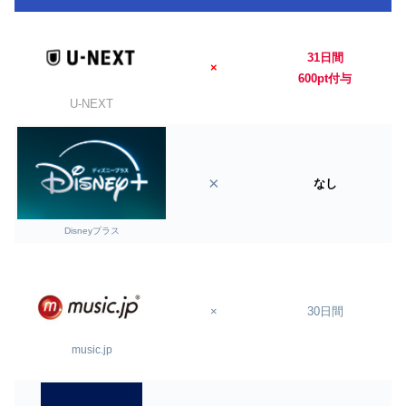
31日間
×
600pt付与
U-NEXT
×
なし
Disneyプラス
×
30日間
music.jp