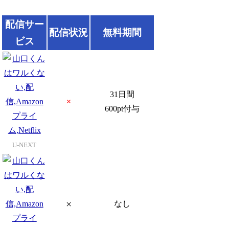
配信サー
配信状況
無料期間
ビス
31日間
×
600pt付与
U-NEXT
×
なし