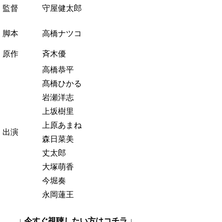
監督
守屋健太郎
脚本
高橋ナツコ
原作
斉木優
高橋恭平
髙橋ひかる
岩瀬洋志
上坂樹里
上原あまね
出演
森日菜美
丈太郎
大塚萌香
今堀奏
永岡蓮王
↓ 今すぐ視聴したい方はコチラ ↓