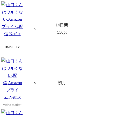
14日間
×
550pt
DMM TV
×
初月
video market