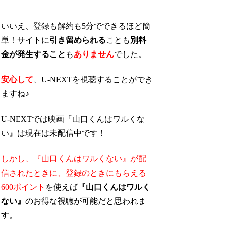
いいえ、登録も解約も5分でできるほど簡
単！サイトに
引き留められる
ことも
別料
金が発生すること
も
ありません
でした。
安心して
、U-NEXTを視聴することができ
ますね♪
U-NEXTでは映画『山口くんはワルくな
い』は現在は未配信中です！
しかし、『山口くんはワルくない』が配
信されたときに、
登録のときにもらえる
600ポイント
を使えば
『山口くんはワルく
ない』
のお得な視聴が可能
だと思われま
す。